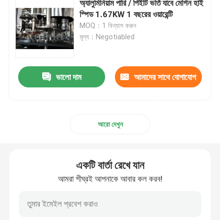
অ্যালুমিনিয়াম পারি / পিইটি ভর্তি যাবে মেশিন হাই
স্পিড 1.67KW 1 বছরের ওয়ারেন্টি
RO জল চিকিত্সা সিস্টেম
MOQ：1 বিন্যাস করুন
মূল্য：Negotiabled
ভালো দাম
আমাদের সাথে যোগাযোগ
করুন
আরো দেখুন
একটি বার্তা রেখে যান
আমরা শীঘ্রই আপনাকে আবার কল করব!