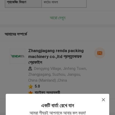
প্যাকেজিং বিবরণ
কাঠের মামলা
আরো দেখুন
আমাদের সম্পর্কে
Zhangjiagang renda packing
machinery co.,ltd প্রস্তুতকারক
প্রোফাইল
Dengying Village, Jinfeng Town,
Zhangjiagang, Suzhou, Jiangsu,
China (Mainland) ,China
5.0
যাচাইকৃত সরবরাহকারী
একটি বার্তা রেখে যান
আরো দেখুন
আমরা শীঘ্রই আপনাকে আবার কল করব!