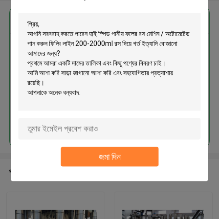
এর সেরা মূল্য পান
হাই স্পিড পানীয় ফলের রস মেশিন / অটোমেটেড
পান করুন ফিলিং লাইন 200-2000ml রস
দিয়ে গর্ত ইত্যাদি বোজানো
চালিয়ে
জমা দিন
প্রস্তাবিত পণ্য