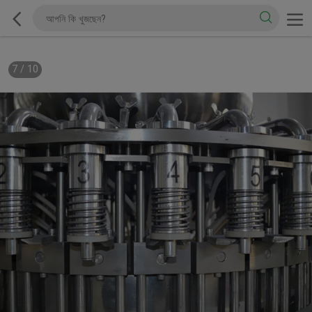
7
/
10