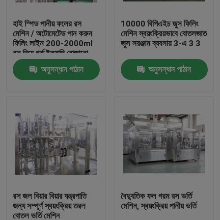
হাই স্পিড পানীয় ফলের রস
10000 বিপিএইচ জুস ফিলিং
কারখানা ভ্রমণ
মেশিন / অটোমেটেড পান করুন
মেশিন স্বয়ংক্রিয়ভাবে বোতলজাত
ফিলিং লাইন 200-2000ml
জুস সরঞ্জাম ব্যবসায় 3-এ 3 3
রস দিয়ে গর্ত ইত্যাদি বোজানো
মান নিয়ন্ত্রণ
অনুসন্ধান পাঠান
অনুসন্ধান পাঠান
যোগাযোগ করুন
উদ্ধৃতির জন্য আবেদন
Company News
মেশিন ফিলিং করতে পারেন
রস জল বিয়ার বিয়ার যন্ত্রপাতি
বৈদ্যুতিক ফল গরম রস ভর্তি
জন্য সম্পূর্ণ স্বয়ংক্রিয় তরল
মেশিন, স্বয়ংক্রিয় পানীয় ভর্তি
বিয়ার ফিলিং মেশিন
বোতল ভর্তি মেশিন