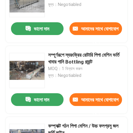
মূল্য：Negotiabled
পণ্য
ভালো দাম
আমাদের সাথে যোগাযোগ
মেশিন ফিলিং করতে পারেন
করুন
বিয়ার ফিলিং মেশিন
সম্পূর্ণরূপে স্বয়ংক্রিয় রোটারি পিপা মেশিন ভর্তি
খাবার পানি Bottling প্ল্যান্ট
MOQ：1 বিন্যাস করুন
জল ভর্তি মেশিন
মূল্য：Negotiabled
জুস ফিলিং মেশিন
ভালো দাম
আমাদের সাথে যোগাযোগ
কার্বনেটেড ড্রিংক ফিলিং মেশিন
করুন
কম্প্যাক্ট গঠন পিপা মেশিন / উচ্চ ফলপ্রসু জল
ব্যারেল ফিলিং মেশিন
ভর্তি লাইন