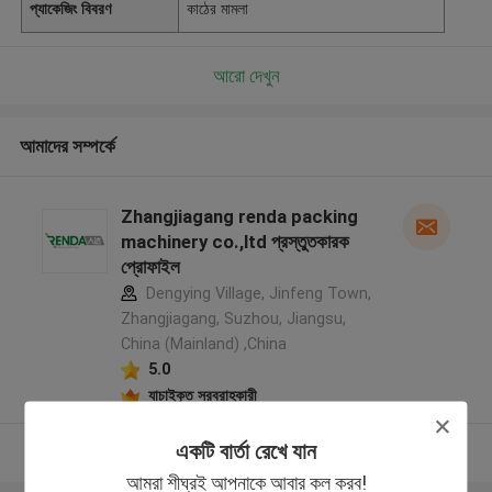
প্যাকেজিং বিবরণ
কাঠের মামলা
আরো দেখুন
আমাদের সম্পর্কে
Zhangjiagang renda packing
machinery co.,ltd প্রস্তুতকারক
প্রোফাইল
Dengying Village, Jinfeng Town,
Zhangjiagang, Suzhou, Jiangsu,
China (Mainland) ,China
5.0
যাচাইকৃত সরবরাহকারী
একটি বার্তা রেখে যান
আরো দেখুন
আমরা শীঘ্রই আপনাকে আবার কল করব!