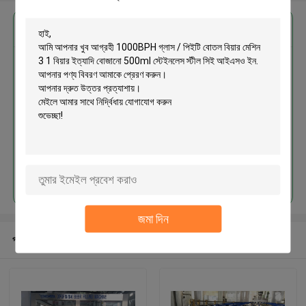
এর সেরা মূল্য পান
1000BPH গ্লাস / পিইটি বোতল বিয়ার
মেশিন 3 1 বিয়ার ইত্যাদি বোজানো 500ml
স্টেইনলেস স্টীল সিই আইএসও ইন
চালিয়ে
জমা দিন
প্রস্তাবিত পণ্য