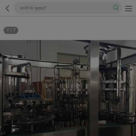
7
/
7