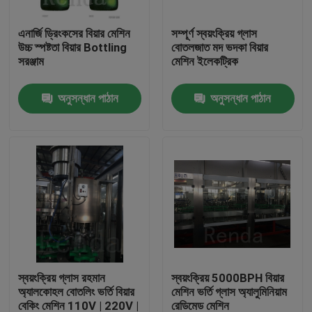
এনার্জি ড্রিংকসের বিয়ার মেশিন
সম্পূর্ণ স্বয়ংক্রিয় গ্লাস
কারখানা ভ্রমণ
উচ্চ স্পষ্টতা বিয়ার Bottling
বোতলজাত মদ ভদকা বিয়ার
সরঞ্জাম
মেশিন ইলেকট্রিক
মান নিয়ন্ত্রণ
অনুসন্ধান পাঠান
অনুসন্ধান পাঠান
যোগাযোগ করুন
উদ্ধৃতির জন্য আবেদন
Company News
মেশিন ফিলিং করতে পারেন
স্বয়ংক্রিয় গ্লাস রহমান
স্বয়ংক্রিয় 5000BPH বিয়ার
অ্যালকোহল বোতলিং ভর্তি বিয়ার
মেশিন ভর্তি গ্লাস অ্যালুমিনিয়াম
বিয়ার ফিলিং মেশিন
বেকিং মেশিন 110V | 220V |
রেডিমেড মেশিন