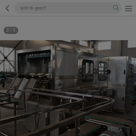
2
/
5