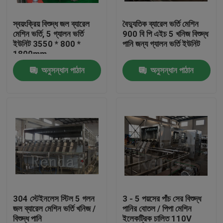
স্বয়ংক্রিয় বিশুদ্ধ জল ব্যারেল
বৈদ্যুতিক ব্যারেল ভর্তি মেশিন
কারখানা ভ্রমণ
মেশিন ভর্তি, 5 গ্যালন ভর্তি
900 বি পি এইচ 5 খনিজ বিশুদ্ধ
ইউনিট 3550 * 800 *
পানি জন্য গ্যালন ভর্তি ইউনিট
1800mm
মান নিয়ন্ত্রণ
অনুসন্ধান পাঠান
অনুসন্ধান পাঠান
যোগাযোগ করুন
উদ্ধৃতির জন্য আবেদন
Company News
মেশিন ফিলিং করতে পারেন
304 স্টেইনলেস স্টিল 5 গলন
3 - 5 পয়সের পাঁচ সের বিশুদ্ধ
জল ব্যারেল মেশিন ভর্তি খনিজ /
পানির বোতল / পিপা মেশিন
বিয়ার ফিলিং মেশিন
বিশুদ্ধ পানি
ইলেকট্রিক চালিত 110V