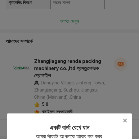
প্যাকেজিং বিবরণ
কাঠের মামলা
আরো দেখুন
আমাদের সম্পর্কে
Zhangjiagang renda packing
machinery co.,ltd প্রস্তুতকারক
প্রোফাইল
Dengying Village, Jinfeng Town,
Zhangjiagang, Suzhou, Jiangsu,
China (Mainland) ,China
5.0
যাচাইকৃত সরবরাহকারী
একটি বার্তা রেখে যান
আরো দেখুন
আমরা শীঘ্রই আপনাকে আবার কল করব!